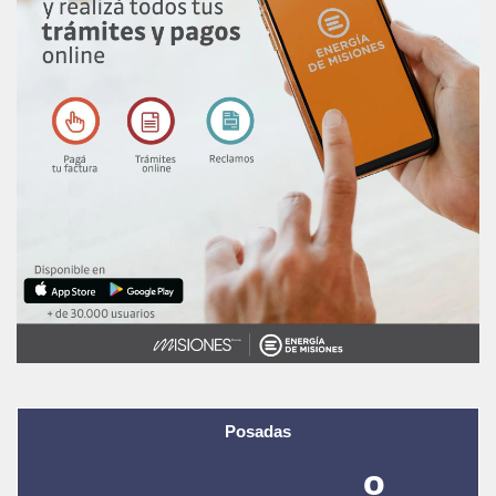
Posadas
-º