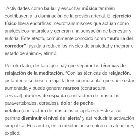
“Actividades como
bailar
y escuchar
música
también
contribuyen a la disminución de la presión arterial. El
ejercicio
físico
libera endorfinas, neurotransmisores que actúan como
analgésicos naturales y generan una sensación de bienestar y
euforia. Este efecto, comúnmente conocido como
“euforia del
corredor”
, ayuda a reducir los niveles de ansiedad y mejorar el
estado de ánimo», afirmó.
Por otro lado, destacó que hay que separar las
técnicas de
relajación de la meditación
. “Con las técnicas de
relajación
,
justamente se busca relajar la tensión muscular que suele estar
aumentada y puede generar
mareos
(contractura
cervical),
dolores de espalda
(contractura de músculos
paravertebrales, dorsales),
dolor de pecho,
cefalea
(contractura de músculos occipitales). Este alivio
permite
disminuir el nivel de ‘alerta’
y así reducir la activación
simpática. En cambio, en la meditación se entrena la atención»,
explicó.