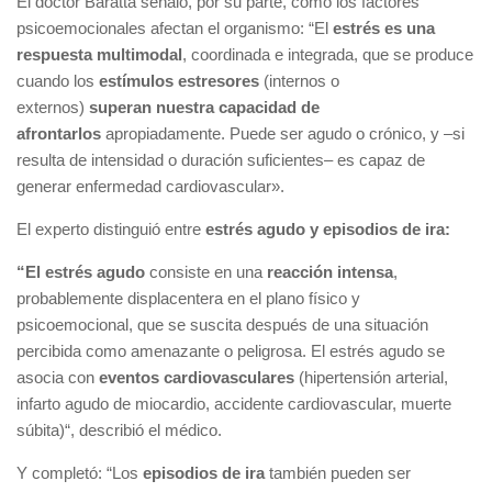
El doctor Baratta señaló, por su parte, cómo los factores
psicoemocionales afectan el organismo: “El
estrés es una
respuesta multimodal
, coordinada e integrada, que se produce
cuando los
estímulos estresores
(internos o
externos)
superan nuestra capacidad de
afrontarlos
apropiadamente. Puede ser agudo o crónico, y –si
resulta de intensidad o duración suficientes– es capaz de
generar enfermedad cardiovascular».
El experto distinguió entre
estrés agudo y episodios de ira:
“El estrés agudo
consiste en una
reacción intensa
,
probablemente displacentera en el plano físico y
psicoemocional, que se suscita después de una situación
percibida como amenazante o peligrosa. El estrés agudo se
asocia con
eventos cardiovasculares
(hipertensión arterial,
infarto agudo de miocardio, accidente cardiovascular, muerte
súbita)“, describió el médico.
Y completó: “Los
episodios de ira
también pueden ser