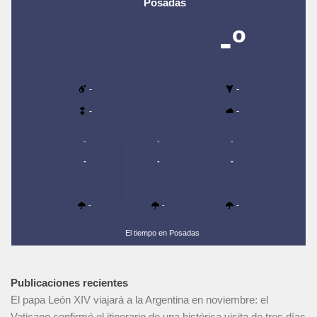
Posadas
-º
-
-
-
-
-
-
-
-
-
-
-
-
-
El tiempo en Posadas
Publicaciones recientes
El papa León XIV viajará a la Argentina en noviembre: el
Vaticano confirmó el itinerario de una histórica visita de tres días