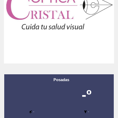
Posadas
-º
-
-