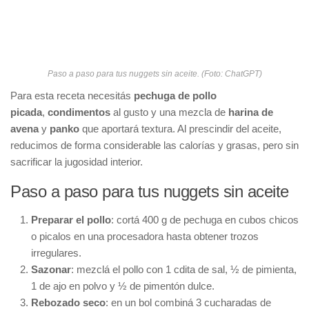
Paso a paso para tus nuggets sin aceite. (Foto: ChatGPT)
Para esta receta necesitás
pechuga de pollo
picada
,
condimentos
al gusto y una mezcla de
harina de
avena
y
panko
que aportará textura. Al prescindir del aceite,
reducimos de forma considerable las calorías y grasas, pero sin
sacrificar la jugosidad interior.
Paso a paso para tus nuggets sin aceite
Preparar el pollo
: cortá 400 g de pechuga en cubos chicos
o picalos en una procesadora hasta obtener trozos
irregulares.
Sazonar
: mezclá el pollo con 1 cdita de sal, ½ de pimienta,
1 de ajo en polvo y ½ de pimentón dulce.
Rebozado seco
: en un bol combiná 3 cucharadas de