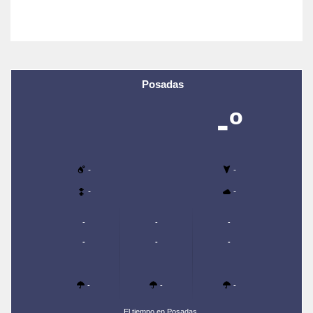
Posadas
-º
-
-
-
-
-
-
-
-
-
-
-
-
-
El tiempo en Posadas