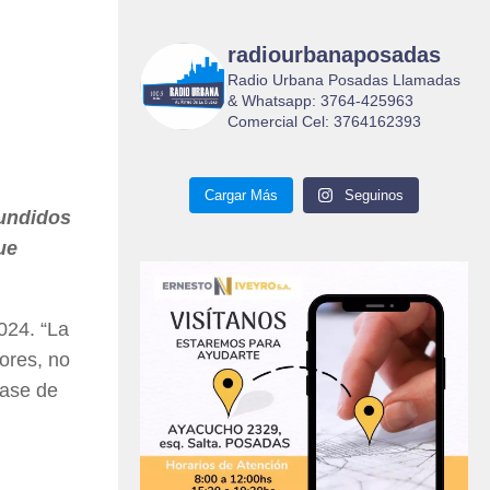
radiourbanaposadas
Radio Urbana Posadas Llamadas
& Whatsapp: 3764-425963
Comercial Cel: 3764162393
Cargar Más
Seguinos
fundidos
ue
024. “La
ores, no
base de