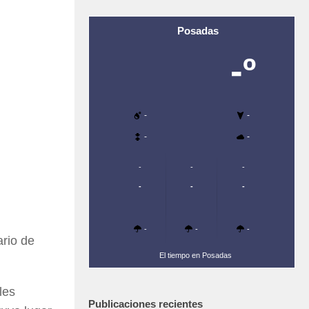
Posadas
-º
-
-
-
-
-
-
-
-
-
-
-
-
-
ario de
El tiempo en Posadas
les
Publicaciones recientes