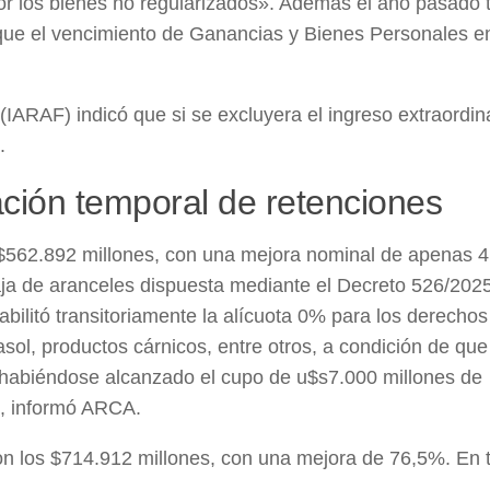
por los bienes no regularizados». Además el año pasado 
s que el vencimiento de Ganancias y Bienes Personales 
l (IARAF) indicó que si se excluyera el ingreso extraordin
.
ación temporal de retenciones
 $562.892 millones, con una mejora nominal de apenas 
aja de aranceles dispuesta mediante el Decreto 526/2025
bilitó transitoriamente la alícuota 0% para los derechos
asol, productos cárnicos, entre otros, a condición de que
, habiéndose alcanzado el cupo de u$s7.000 millones de
», informó ARCA.
ron los $714.912 millones, con una mejora de 76,5%. En 