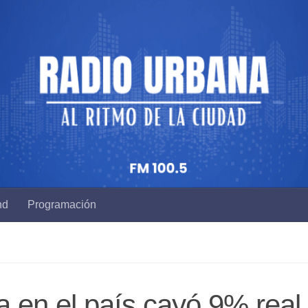
nd
Programación
ia en el país cayó 9% real