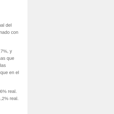
al del
onado con
,7%, y
sas que
las
 que en el
,6% real.
4,2% real.