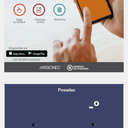
Posadas
-º
-
-