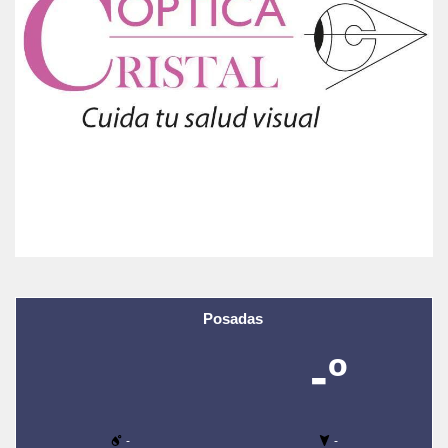
Posadas
-º
-
-