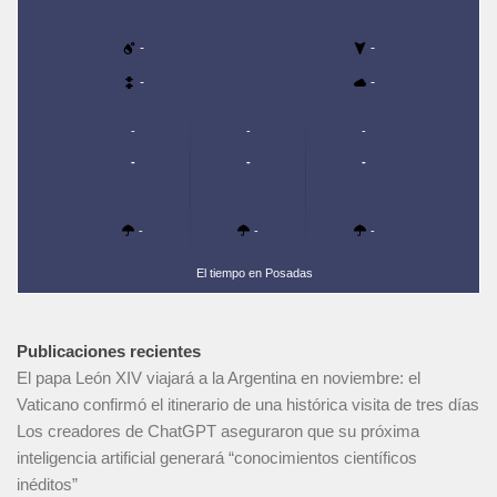
-
-
-
-
-
-
-
-
-
-
-
-
-
El tiempo en Posadas
Publicaciones recientes
El papa León XIV viajará a la Argentina en noviembre: el
Vaticano confirmó el itinerario de una histórica visita de tres días
Los creadores de ChatGPT aseguraron que su próxima
inteligencia artificial generará “conocimientos científicos
inéditos”