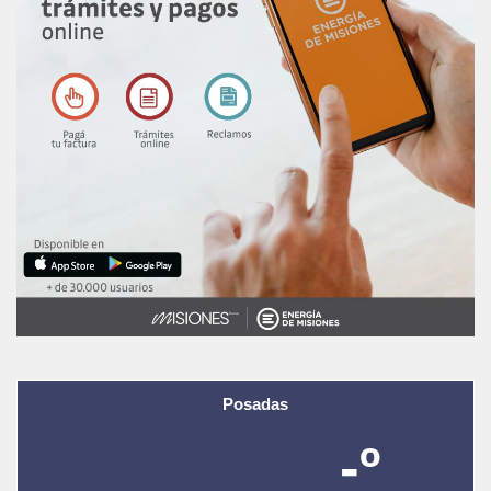
Posadas
-º