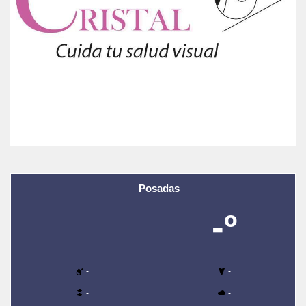
Posadas
-º
-
-
-
-