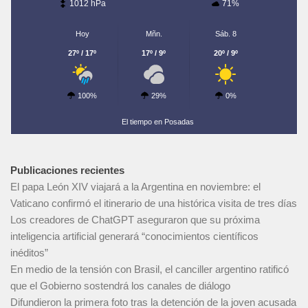
1012 hPa
71%
Hoy
Mñn.
Sáb. 8
27º / 17º
17º / 9º
20º / 9º
100%
29%
0%
El tiempo en Posadas
Publicaciones recientes
El papa León XIV viajará a la Argentina en noviembre: el
Vaticano confirmó el itinerario de una histórica visita de tres días
Los creadores de ChatGPT aseguraron que su próxima
inteligencia artificial generará “conocimientos científicos
inéditos”
En medio de la tensión con Brasil, el canciller argentino ratificó
que el Gobierno sostendrá los canales de diálogo
Difundieron la primera foto tras la detención de la joven acusada