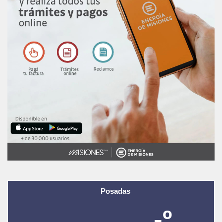
Posadas
-º