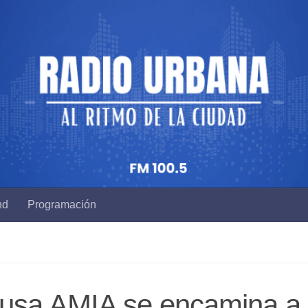
nd
Programación
causa AMIA se encamina a