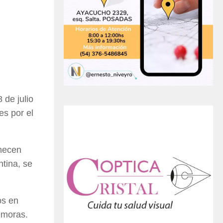
 de julio
es por el
anecen
tina, se
os en
demoras.