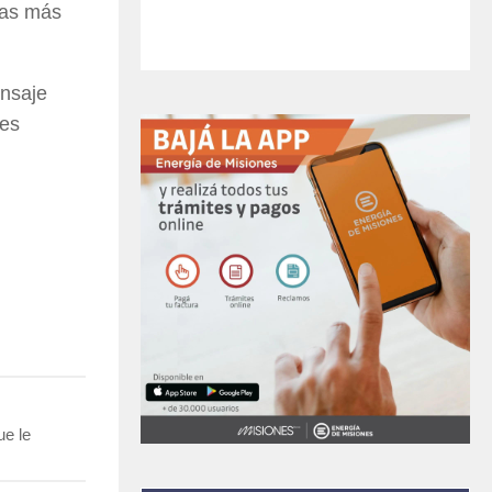
tas más
ensaje
les
ue le