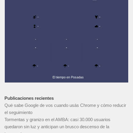
-
-
-
-
-
-
-
-
-
-
-
-
-
El tiempo en Posadas
Publicaciones recientes
Qué sabe Google de vos cuando usás Chrome y cómo reducir
el seguimiento
Tormentas y granizo en el AMBA: casi 30.000 usuarios
quedaron sin luz y anticipan un brusco descenso de la