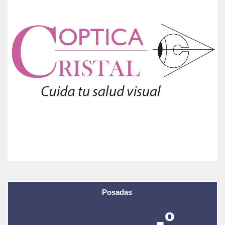
Posadas
-º