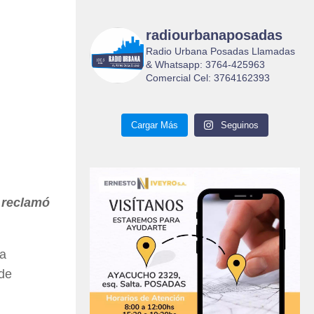
radiourbanaposadas
Radio Urbana Posadas Llamadas
& Whatsapp: 3764-425963
Comercial Cel: 3764162393
Cargar Más
Seguinos
 reclamó
na
 de