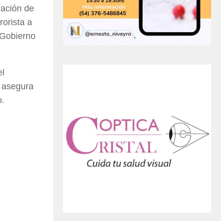
lación de
rorista a
 Gobierno
el
o asegura
o.