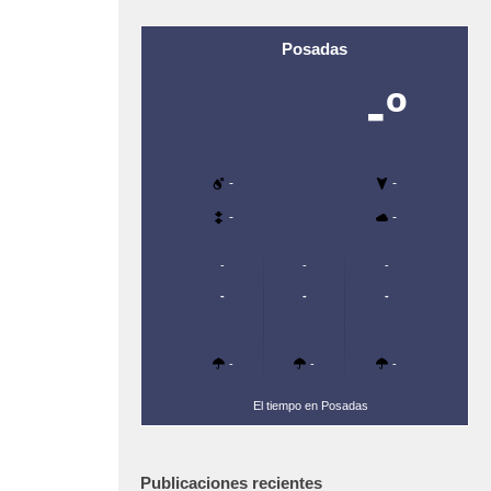
Posadas
-º
-
-
-
-
-
-
-
-
-
-
-
-
-
El tiempo en Posadas
Publicaciones recientes