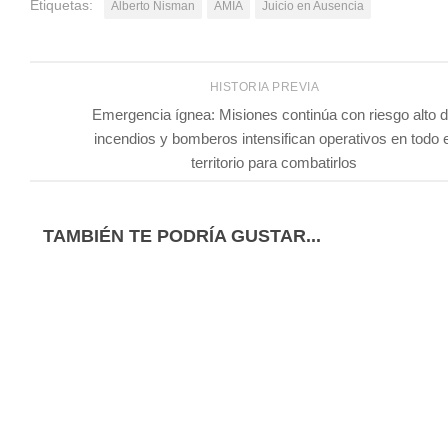
Etiquetas:
Alberto Nisman
AMIA
Juicio en Ausencia
HISTORIA PREVIA
Emergencia ígnea: Misiones continúa con riesgo alto 
incendios y bomberos intensifican operativos en todo e
territorio para combatirlos
TAMBIÉN TE PODRÍA GUSTAR...