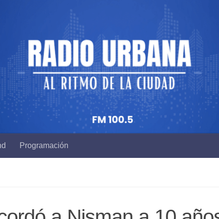
nd
Programación
ecordó a Nisman a 10 año