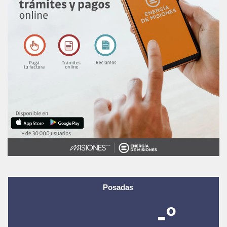
Posadas
-º