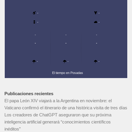
-
-
-
-
-
-
-
-
-
-
-
-
-
El tiempo en Posadas
Publicaciones recientes
El papa León XIV viajará a la Argentina en noviembre: el
Vaticano confirmó el itinerario de una histórica visita de tres días
Los creadores de ChatGPT aseguraron que su próxima
inteligencia artificial generará “conocimientos científicos
inéditos”