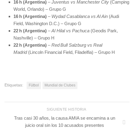
16 h (Argentina)
–
Juventus vs Manchester City
(Camping
World, Orlando) – Grupo G
16 h (Argentina)
–
Wydad Casablanca vs Al Ain
(Audi
Field, Washington D.C.) – Grupo G
22 h (Argentina)
–
Al Hilal vs Pachuca
(Geodis Park,
Nashville) – Grupo H
22 h (Argentina)
–
Red Bull Salzburg vs Real
Madrid
(Lincoln Financial Field, Filadelfia) – Grupo H
Etiquetas:
Fútbol
Mundial de Clubes
SIGUIENTE HISTORIA
Tras casi 30 años, la causa AMIA se encamina a un
juicio oral sin los 10 acusados presentes