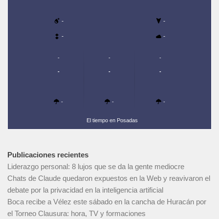
-
-
-
-
-
-
-
-
-
-
-
-
-
El tiempo en Posadas
Publicaciones recientes
Liderazgo personal: 8 lujos que se da la gente mediocre
Chats de Claude quedaron expuestos en la Web y reavivaron el
debate por la privacidad en la inteligencia artificial
Boca recibe a Vélez este sábado en la cancha de Huracán por
el Torneo Clausura: hora, TV y formaciones