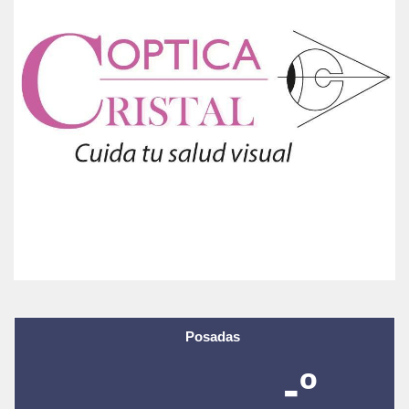
Posadas
-º