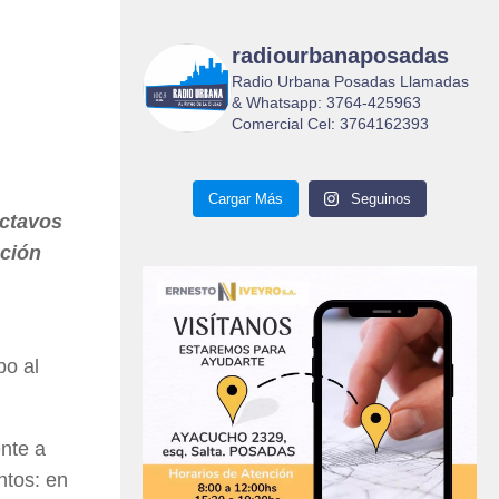
radiourbanaposadas
Radio Urbana Posadas Llamadas
& Whatsapp: 3764-425963
Comercial Cel: 3764162393
Cargar Más
Seguinos
octavos
ación
bo al
ente a
ntos: en