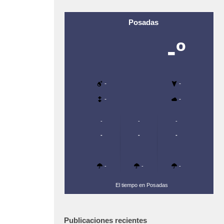
Posadas
-º
-
-
-
-
-
-
-
-
-
-
-
-
-
El tiempo en Posadas
Publicaciones recientes