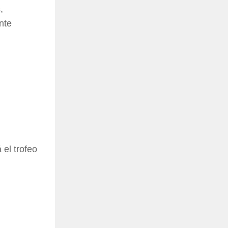
,
nte
 el trofeo