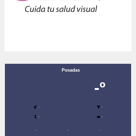
Posadas
-º
-
-
-
-
-
-
-