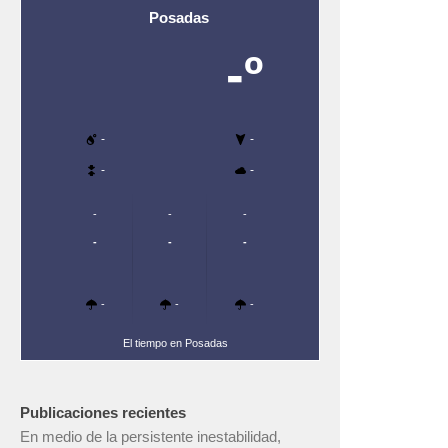
Posadas
-º
-
-
-
-
-
-
-
-
-
-
-
-
-
El tiempo en Posadas
Publicaciones recientes
En medio de la persistente inestabilidad,