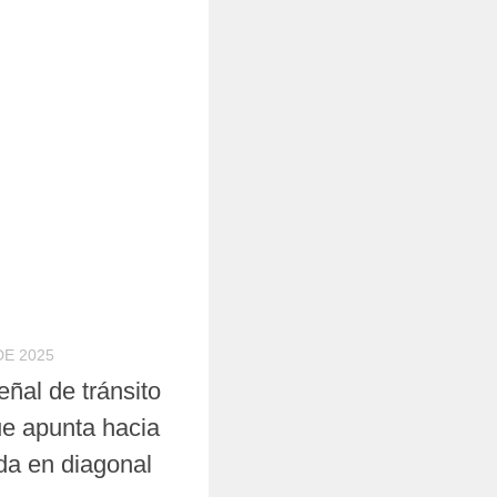
DE 2025
eñal de tránsito
ue apunta hacia
rda en diagonal