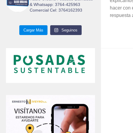
explicamos
& Whatsapp: 3764-425963
hacer con e
Comercial Cel: 3764162393
respuesta a
Cargar Más
Seguinos