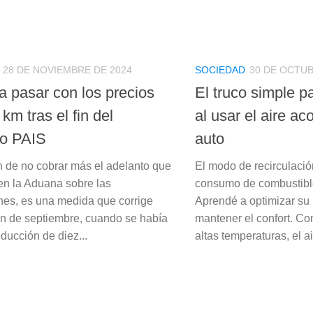
28 DE NOVIEMBRE DE 2024
SOCIEDAD
30 DE OCTUB
a pasar con los precios
El truco simple p
 km tras el fin del
al usar el aire a
o PAIS
auto
n de no cobrar más el adelanto que
El modo de recirculació
 en la Aduana sobre las
consumo de combustibl
nes, es una medida que corrige
Aprendé a optimizar su 
n de septiembre, cuando se había
mantener el confort. Con
ducción de diez...
altas temperaturas, el a