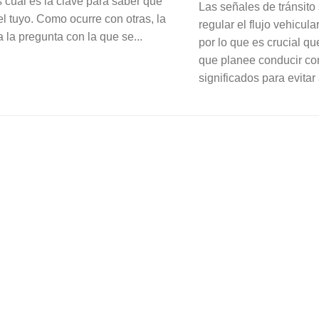
 cuál es la clave para saber qué
Las señales de tránsito
l tuyo. Como ocurre con otras, la
regular el flujo vehicula
 la pregunta con la que se...
por lo que es crucial q
que planee conducir c
significados para evitar