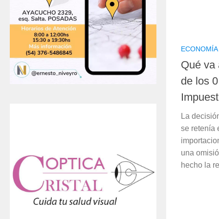
ECONOMÍA
Qué va 
de los 0
Impuest
La decisió
se retenía
importacio
una omisió
hecho la re