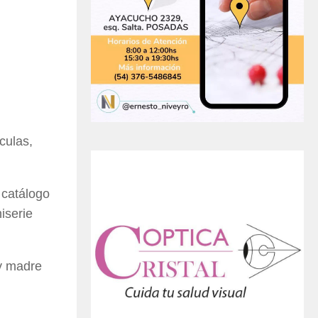
culas,
 catálogo
iserie
 y madre