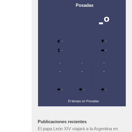
Posadas
-º
-
-
-
-
-
-
-
-
-
-
-
-
-
El tiempo en Posadas
Publicaciones recientes
El papa León XIV viajará a la Argentina en