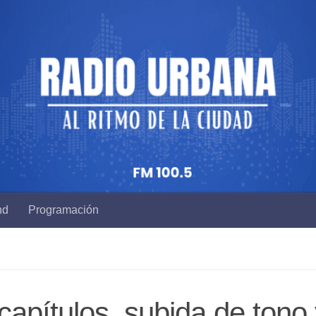
nd
Programación
 capítulos, subida de tono