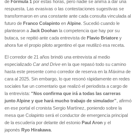
de
Fórmula 1
por estas horas, pero nadie se anima a dar una
respuesta. Las evasivas o las contestaciones sugestivas se
transformaron en una constante ante cada consulta vinculada al
futuro de
Franco Colapinto
en
Alpine
. Sucedió cuando le
plantearon a
Jack Doohan
la competencia que hay por su
butaca, se repitió ante cada entrevista de
Flavio Briatore
y
ahora fue el propio piloto argentino el que reutilizó esa receta.
El corredor de 21 años brindó una entrevista al medio
especializado
Car and Drive
en la que repasó todo su camino
hasta este presente como corredor de reserva en la
Máxima
de
cara al 2025. Sin embargo, lo que resonó rápidamente en redes
sociales fue un comentario que realizó el periodista a cargo de
la entrevista:
“Nos confirma que irá a todas las carreras
junto Alpine y que hará mucho trabajo de simulador”
, afirmó
en ese portal el cronista Sergio Martínez, poniendo sobre la
mesa que Colapinto será el conductor de emergencia principal
de la escudería por delante del estonio
Paul Aron
y el
japonés
Ryo Hirakawa
.