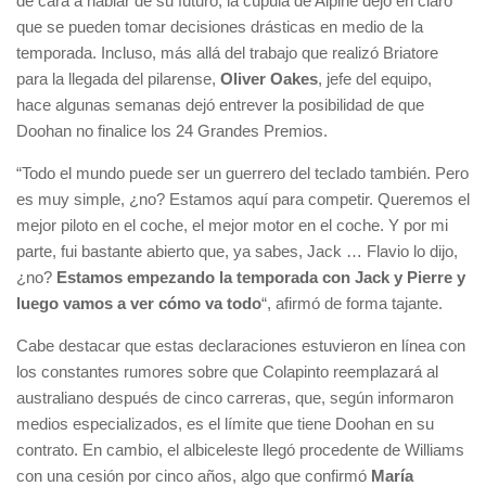
de cara a hablar de su futuro, la cúpula de Alpine dejó en claro
que se pueden tomar decisiones drásticas en medio de la
temporada. Incluso, más allá del trabajo que realizó Briatore
para la llegada del pilarense,
Oliver
Oakes
, jefe del equipo,
hace algunas semanas dejó entrever la posibilidad de que
Doohan no finalice los 24 Grandes Premios.
“Todo el mundo puede ser un guerrero del teclado también. Pero
es muy simple, ¿no? Estamos aquí para competir. Queremos el
mejor piloto en el coche, el mejor motor en el coche. Y por mi
parte, fui bastante abierto que, ya sabes, Jack … Flavio lo dijo,
¿no?
Estamos empezando la temporada con Jack y Pierre y
luego vamos a ver cómo va todo
“, afirmó de forma tajante.
Cabe destacar que estas declaraciones estuvieron en línea con
los constantes rumores sobre que Colapinto reemplazará al
australiano después de cinco carreras, que, según informaron
medios especializados, es el límite que tiene Doohan en su
contrato. En cambio, el albiceleste llegó procedente de Williams
con una cesión por cinco años, algo que confirmó
María