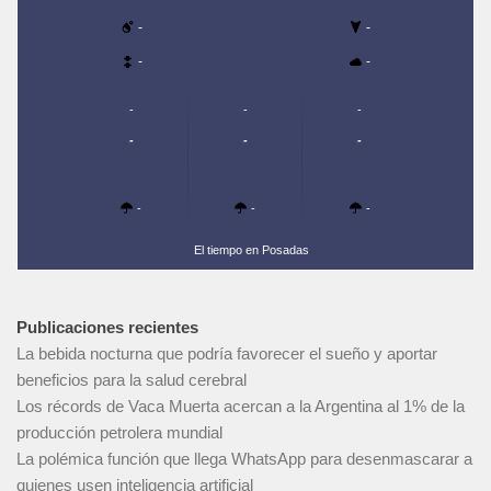
-
-
-
-
-
-
-
-
-
-
-
-
-
El tiempo en Posadas
Publicaciones recientes
La bebida nocturna que podría favorecer el sueño y aportar
beneficios para la salud cerebral
Los récords de Vaca Muerta acercan a la Argentina al 1% de la
producción petrolera mundial
La polémica función que llega WhatsApp para desenmascarar a
quienes usen inteligencia artificial