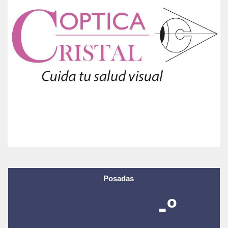
Posadas
-º