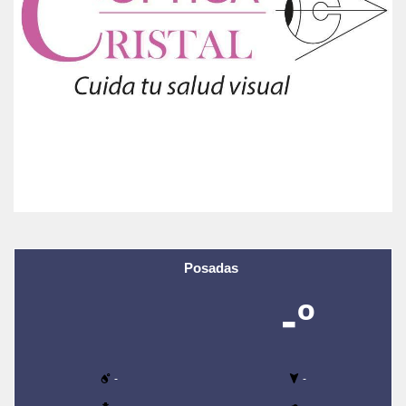
Posadas
-º
-
-