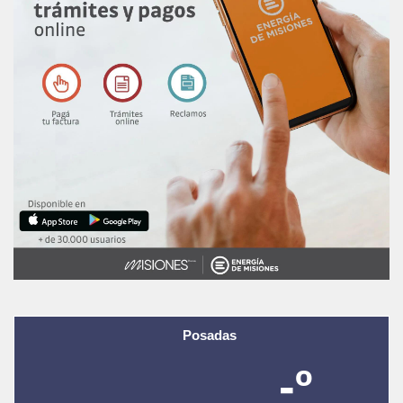
Posadas
-º