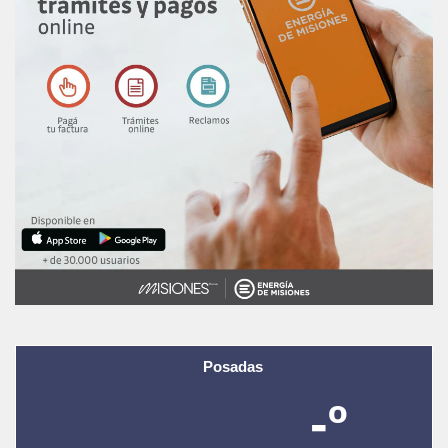
Posadas
-º