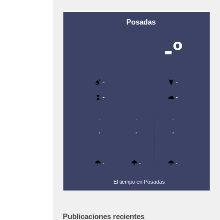
Posadas
-º
-
-
-
-
-
-
-
-
-
-
-
-
-
El tiempo en Posadas
Publicaciones recientes