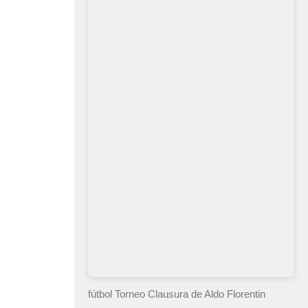
fútbol Torneo Clausura
de Aldo Florentin