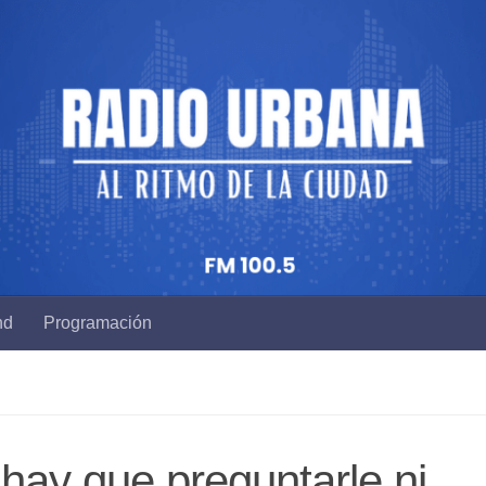
nd
Programación
hay que preguntarle ni