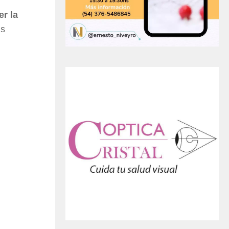
r la
us