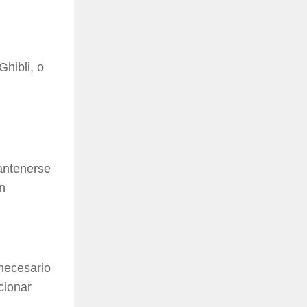
Ghibli, o
antenerse
n
nnecesario
cionar