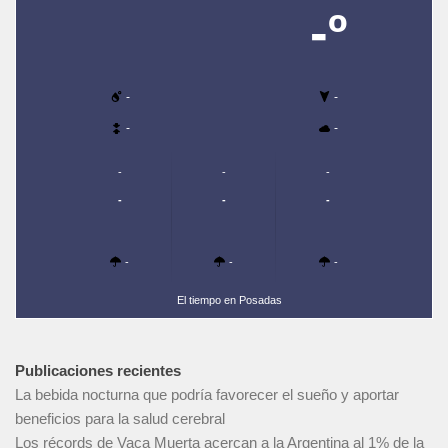
-º
-
-
-
-
-
-
-
-
-
-
-
-
-
El tiempo en Posadas
Publicaciones recientes
La bebida nocturna que podría favorecer el sueño y aportar
beneficios para la salud cerebral
Los récords de Vaca Muerta acercan a la Argentina al 1% de la