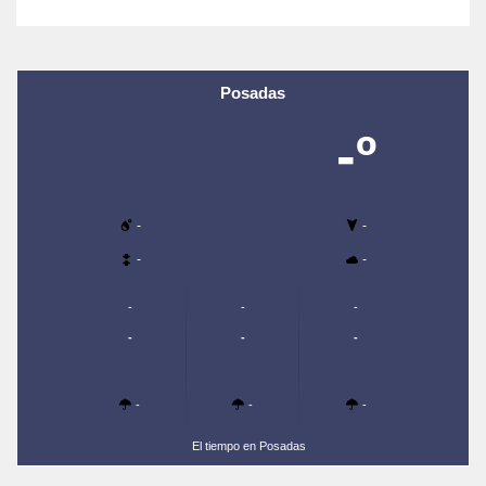
Posadas
-º
-
-
-
-
-
-
-
-
-
-
-
-
-
El tiempo en Posadas