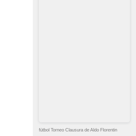
fútbol Torneo Clausura
de Aldo Florentin