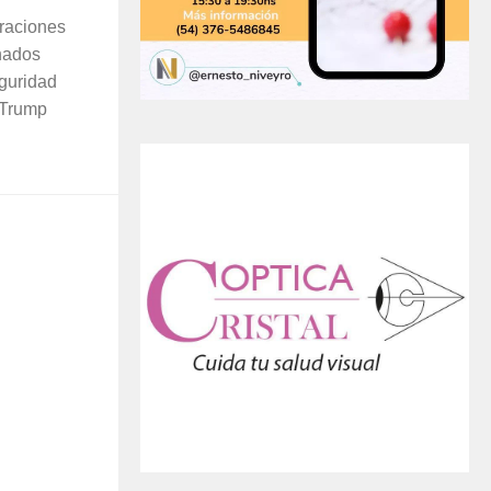
eraciones
gnados
eguridad
 Trump