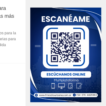
ara
sas más
os para la
arias para
dida