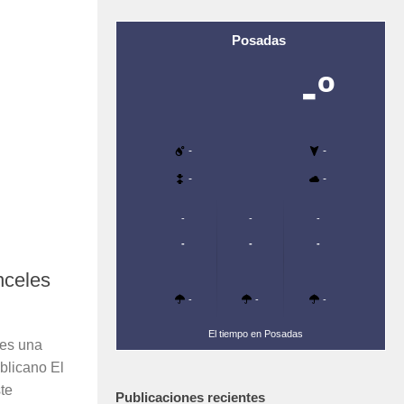
Posadas
-º
-
-
-
-
-
-
-
-
-
-
nceles
-
-
-
El tiempo en Posadas
 es una
blicano El
te
Publicaciones recientes