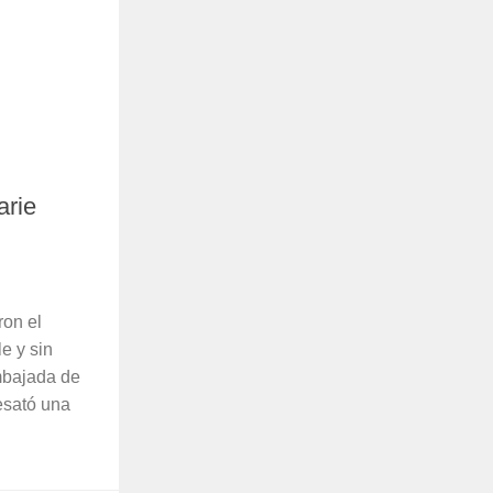
arie
ron el
e y sin
embajada de
esató una