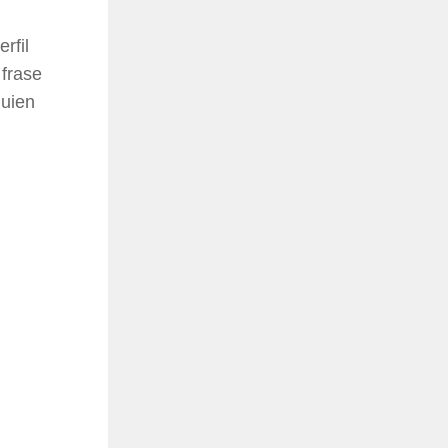
rfil
 frase
quien