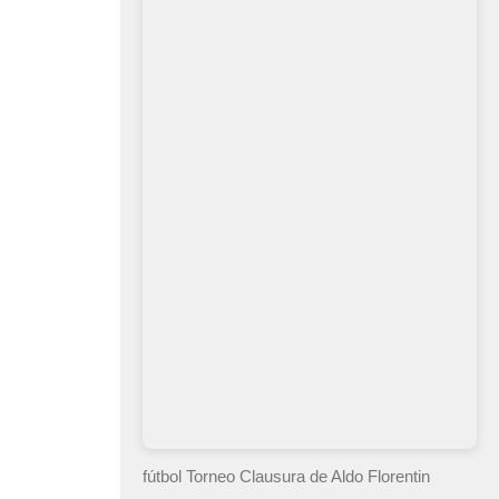
fútbol Torneo Clausura
de Aldo Florentin