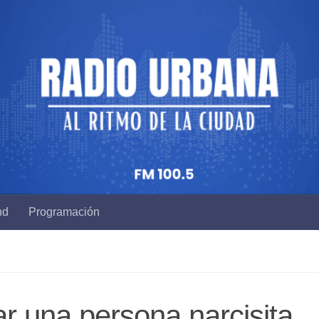
nd
Programación
ar una persona narcisita,