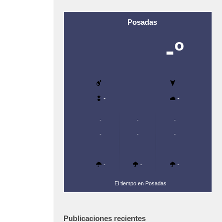
Posadas
-º
-
-
-
-
-
-
-
-
-
-
-
-
-
El tiempo en Posadas
Publicaciones recientes