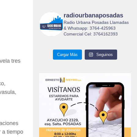
radiourbanaposadas
Radio Urbana Posadas Llamadas
& Whatsapp: 3764-425963
Comercial Cel: 3764162393
Cargar Más
Seguinos
vela tres
co,
vasula,
laciones
r a tiempo