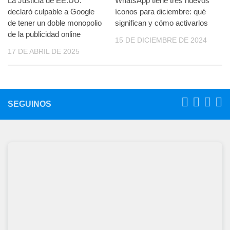
La Justicia de EE.UU.
WhatsApp tiene tres nuevos
declaró culpable a Google
íconos para diciembre: qué
de tener un doble monopolio
significan y cómo activarlos
de la publicidad online
15 DE DICIEMBRE DE 2024
17 DE ABRIL DE 2025
SEGUINOS