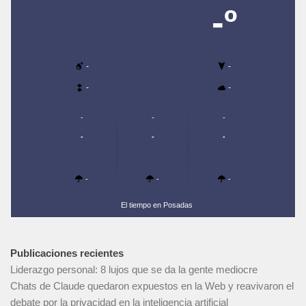
-º
-
-
-
-
-
-
-
-
-
-
-
-
-
El tiempo en Posadas
Publicaciones recientes
Liderazgo personal: 8 lujos que se da la gente mediocre
Chats de Claude quedaron expuestos en la Web y reavivaron el
debate por la privacidad en la inteligencia artificial