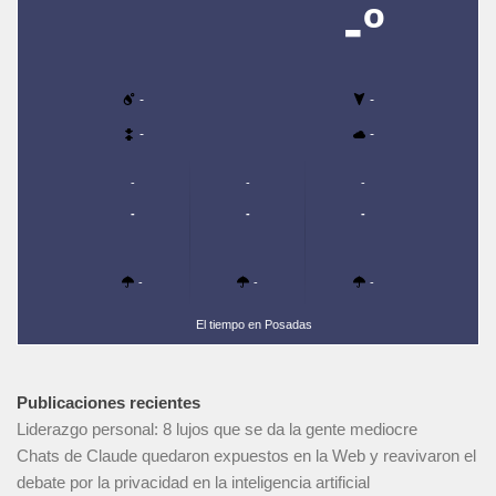
-º
-
-
-
-
-
-
-
-
-
-
-
-
-
El tiempo en Posadas
Publicaciones recientes
Liderazgo personal: 8 lujos que se da la gente mediocre
Chats de Claude quedaron expuestos en la Web y reavivaron el
debate por la privacidad en la inteligencia artificial