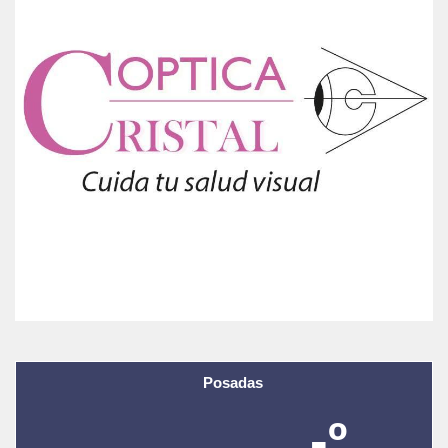
Posadas
-º