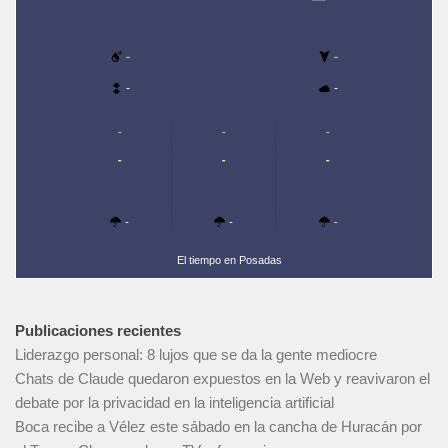
-
-
-
-
-
-
-
-
-
-
-
-
-
El tiempo en Posadas
Publicaciones recientes
Liderazgo personal: 8 lujos que se da la gente mediocre
Chats de Claude quedaron expuestos en la Web y reavivaron el
debate por la privacidad en la inteligencia artificial
Boca recibe a Vélez este sábado en la cancha de Huracán por