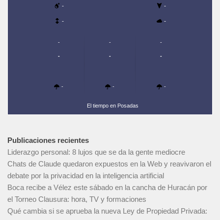
-
-
-
-
-
-
-
-
-
-
-
-
-
El tiempo en Posadas
Publicaciones recientes
Liderazgo personal: 8 lujos que se da la gente mediocre
Chats de Claude quedaron expuestos en la Web y reavivaron el
debate por la privacidad en la inteligencia artificial
Boca recibe a Vélez este sábado en la cancha de Huracán por
el Torneo Clausura: hora, TV y formaciones
Qué cambia si se aprueba la nueva Ley de Propiedad Privada: