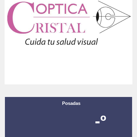
Posadas
-º