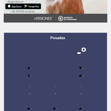
Posadas
-º
-
-
-
-
-
-
-
-
-
-
-
-
-