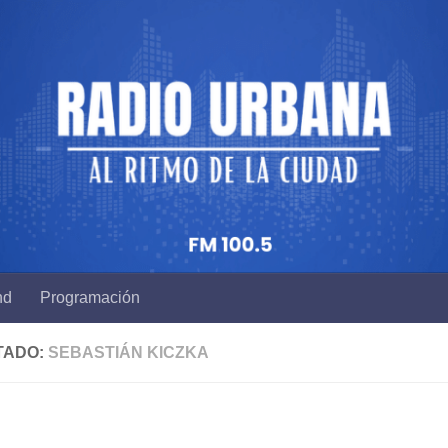
nd
Programación
TADO:
SEBASTIÁN KICZKA