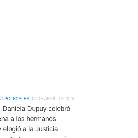
S
/
POLICIALES
17 DE ABRIL DE 2025
al Daniela Dupuy celebró
ena a los hermanos
 elogió a la Justicia