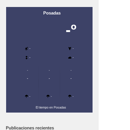
Posadas
-º
-
-
-
-
-
-
-
-
-
-
-
-
-
El tiempo en Posadas
Publicaciones recientes