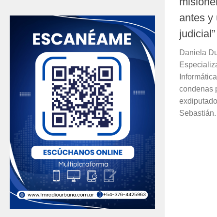
misione
antes y 
judicial”
Daniela Dup
Especializ
Informátic
condenas po
exdiputad
Sebastián.