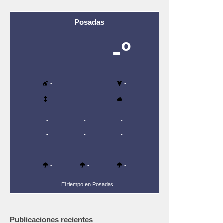
Posadas
-º
-
-
-
-
-
-
-
-
-
-
-
-
-
El tiempo en Posadas
Publicaciones recientes