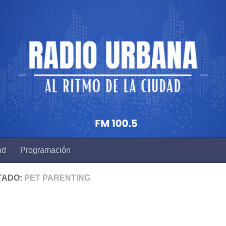
nd
Programación
TADO:
PET PARENTING