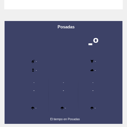
Posadas
-º
-
-
-
-
-
-
-
-
-
-
-
-
-
El tiempo en Posadas