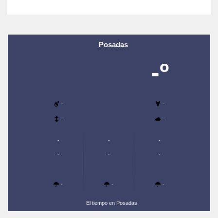
Posadas
-º
-
-
-
-
-
-
-
-
-
-
-
-
-
El tiempo en Posadas