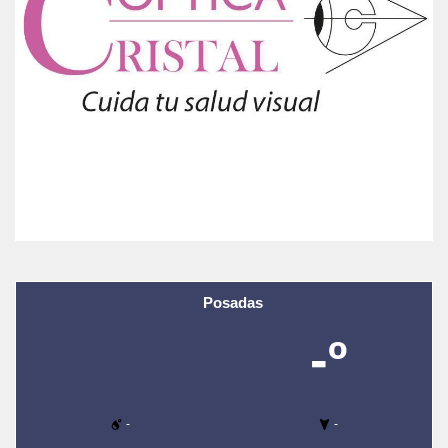
Posadas
-º
-
-