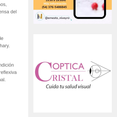
nos,
fensa del
de
hary.
ndición
reflexiva
nal.