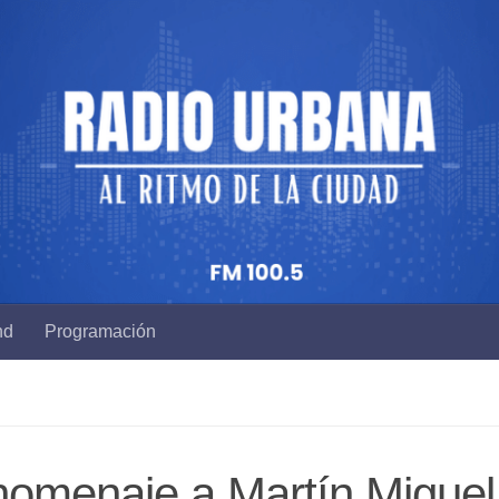
nd
Programación
omenaje a Martín Miguel