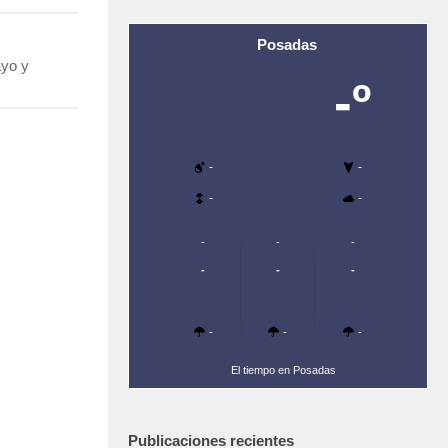
Posadas
ayo y
-º
-
-
-
-
-
-
-
-
-
-
-
-
-
El tiempo en Posadas
Publicaciones recientes