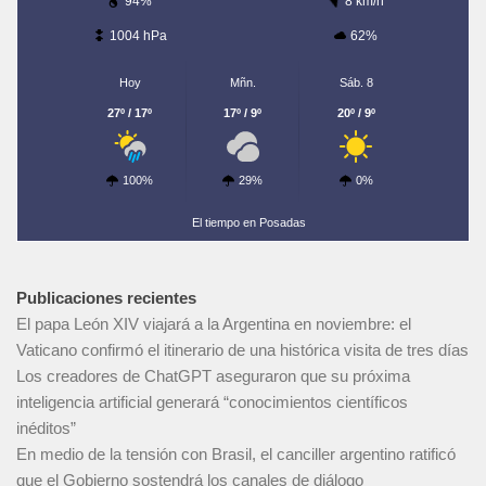
94%
8 km/h
1004 hPa
62%
Hoy
Mñn.
Sáb. 8
27º / 17º
17º / 9º
20º / 9º
100%
29%
0%
El tiempo en Posadas
Publicaciones recientes
El papa León XIV viajará a la Argentina en noviembre: el
Vaticano confirmó el itinerario de una histórica visita de tres días
Los creadores de ChatGPT aseguraron que su próxima
inteligencia artificial generará “conocimientos científicos
inéditos”
En medio de la tensión con Brasil, el canciller argentino ratificó
que el Gobierno sostendrá los canales de diálogo