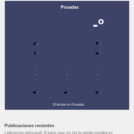
Posadas
-º
-
-
-
-
-
-
-
-
-
-
-
-
-
El tiempo en Posadas
Publicaciones recientes
Liderazgo personal: 8 lujos que se da la gente mediocre