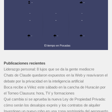
-
-
-
-
-
-
-
-
-
-
-
El tiempo en Posadas
Publicaciones recientes
Liderazgo personal: 8 lujos que se da la gente mediocre
Chats de Claude quedaron expuestos en la Web y reavivaron el
debate por la privacidad en la inteligencia artificial
Boca recibe a Vélez este sábado en la cancha de Huracán por
el Torneo Clausura: hora, TV y formaciones
Qué cambia si se aprueba la nueva Ley de Propiedad Privada:
cómo serán los desalojos exprés y los contratos de alquiler
Investigan un nuevo robo en una zona restringida del aeropuerto