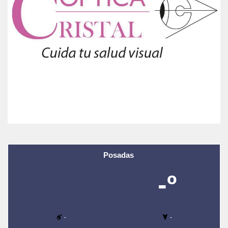
Posadas
-º
-
-