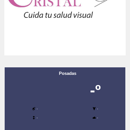
Posadas
-º
-
-
-
-