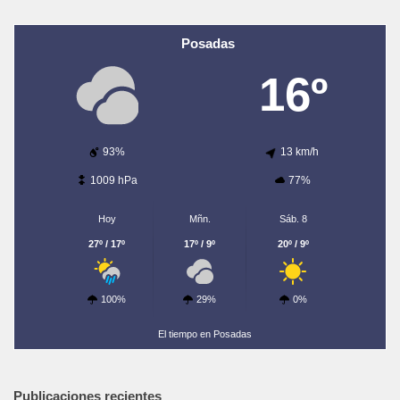
Posadas
16º
93%
13 km/h
1009 hPa
77%
Hoy
Mñn.
Sáb. 8
27º / 17º
17º / 9º
20º / 9º
100%
29%
0%
El tiempo en Posadas
Publicaciones recientes