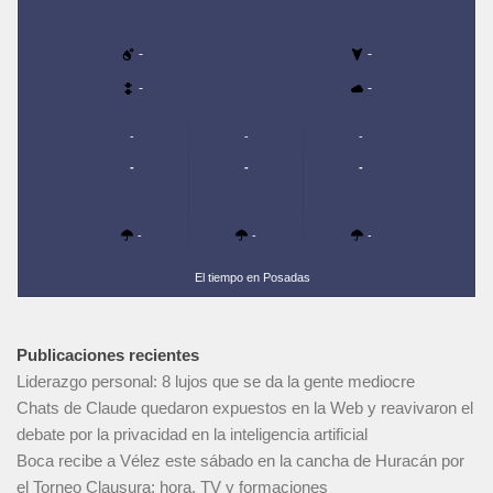
-
-
-
-
-
-
-
-
-
-
-
-
-
El tiempo en Posadas
Publicaciones recientes
Liderazgo personal: 8 lujos que se da la gente mediocre
Chats de Claude quedaron expuestos en la Web y reavivaron el
debate por la privacidad en la inteligencia artificial
Boca recibe a Vélez este sábado en la cancha de Huracán por
el Torneo Clausura: hora, TV y formaciones