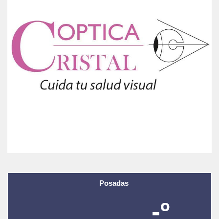
Posadas
-º