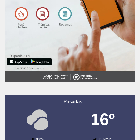
Posadas
16º
93%
13 km/h