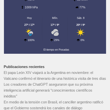
1009 hPa
77%
Hoy
Mñn.
Sáb. 8
27º / 17º
17º / 9º
20º / 9º
100%
29%
0%
El tiempo en Posadas
Publicaciones recientes
El papa León XIV viajará a la Argentina en noviembre: el
Vaticano confirmó el itinerario de una histórica visita de tres días
Los creadores de ChatGPT aseguraron que su próxima
inteligencia artificial generará “conocimientos científicos
inéditos”
En medio de la tensión con Brasil, el canciller argentino ratificó
que el Gobierno sostendrá los canales de diálogo